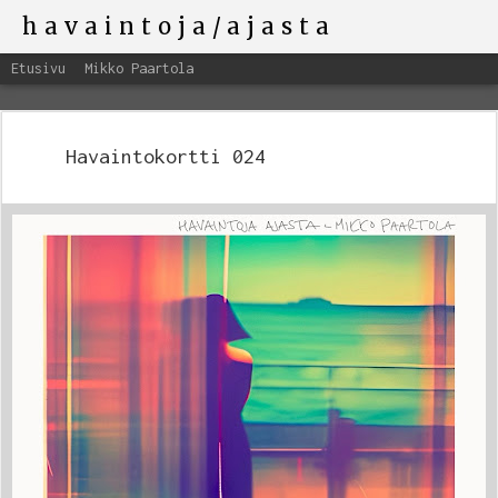
havaintoja/ajasta
Etusivu
Mikko Paartola
Havaintokortti 024